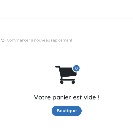
e nous
Solutions Métiers
Produits
Assistance
App
Commander à nouveau rapidement
Votre panier est vide !
Boutique