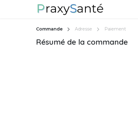
Se rendre au contenu
A propos d
Commande
Adresse
Paiement
Résumé de la commande