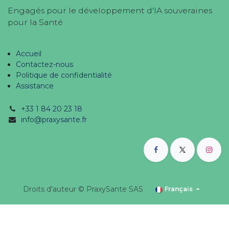
Engagés pour le développement d'IA souveraines
pour la Santé
Accueil
Contactez-nous
Politique de confidentialité
Assistance
+33 1 84 20 23 18
info@praxysante.fr
Droits d'auteur © PraxySante SAS
Français