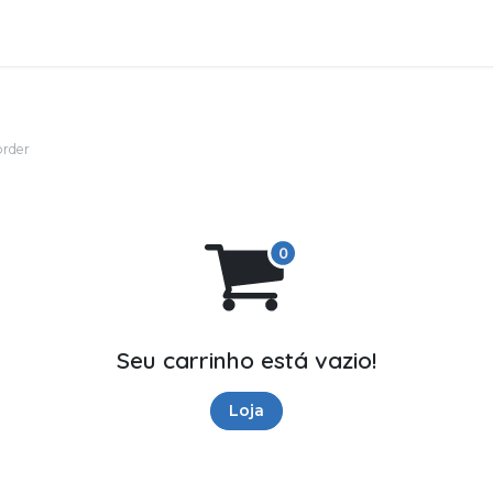
Soluções de negócio
Produtos
Asistencia
Aplica
order
Seu carrinho está vazio!
Loja