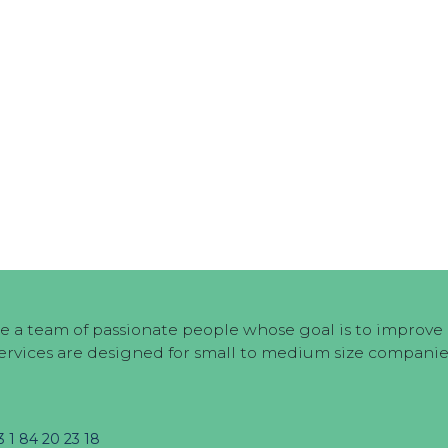
e a team of passionate people whose goal is to improve e
ervices are designed for small to medium size companie
3 1 84 20 23 18