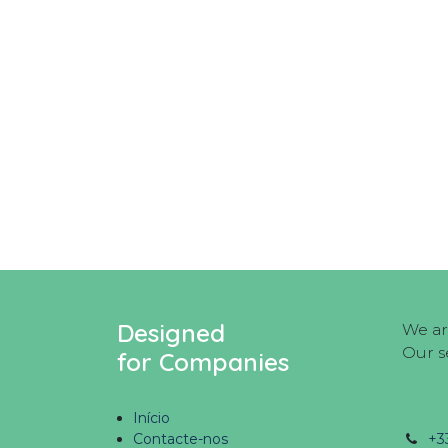
Designed
We ar
Our s
for Companies
Início
Contacte-nos
+3