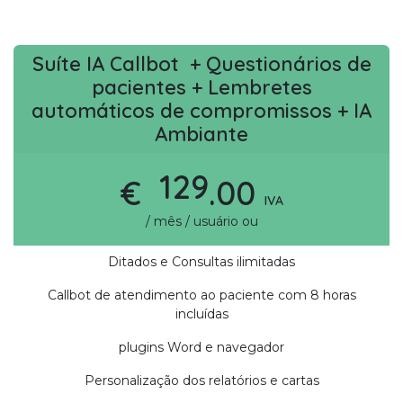
Suíte IA Callbot + Questionários de
pacientes + Lembretes
automáticos de compromissos + IA
Ambiante
129
€
.00
IVA
/ mês / usuário ou
Ditados e Consultas ilimitadas
Callbot de atendimento ao paciente com 8 horas
incluídas
plugins Word e navegador
Personalização dos relatórios e cartas