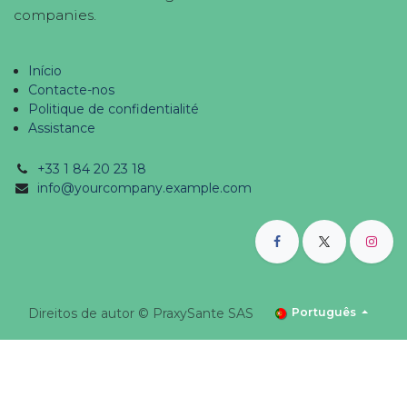
companies.
Início
Contacte-nos
Politique de confidentialité
Assistance
+33 1 84 20 23 18
info@yourcompany.example.com
Direitos de autor © PraxySante SAS
Português