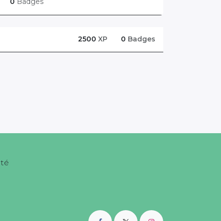
0
Badges
2500
XP
0
Badges
nté