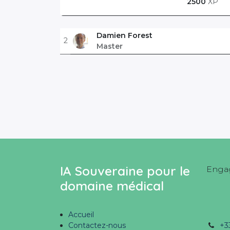
2500
XP
Damien Forest
2
Master
IA Souveraine pour le
Engag
domaine médical
Accueil
Contactez-nous
+3