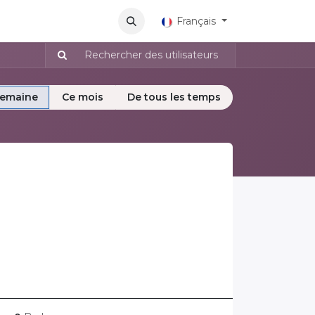
lications
Français
semaine
Ce mois
De tous les temps