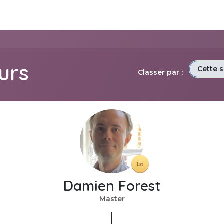
e nous
Solutions Métiers
Produits
Assistance
App
eurs
Cette 
Classer par :
Damien Forest
Master