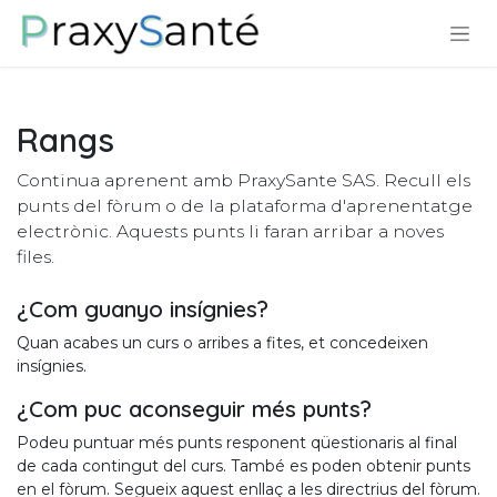
Skip to Content
Rangs
Continua aprenent amb PraxySante SAS. Recull els
punts del fòrum o de la plataforma d'aprenentatge
electrònic. Aquests punts li faran arribar a noves
files.
¿Com guanyo insígnies?
Quan acabes un curs o arribes a fites, et concedeixen
insígnies.
¿Com puc aconseguir més punts?
Podeu puntuar més punts responent qüestionaris al final
de cada contingut del curs. També es poden obtenir punts
en el fòrum. Segueix aquest enllaç a les directrius del fòrum.