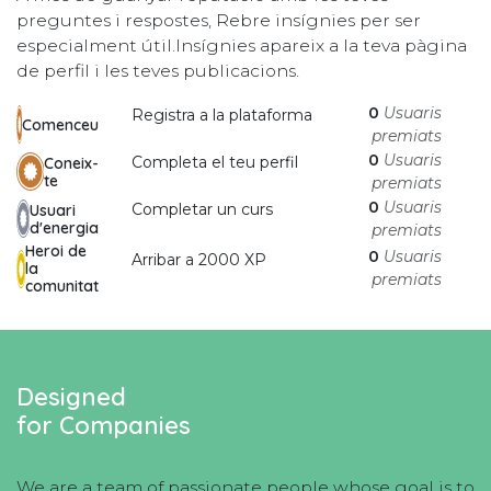
preguntes i respostes, Rebre insígnies per ser
especialment útil.
Insígnies apareix a la teva pàgina
de perfil i les teves publicacions.
0
Usuaris
Registra a la plataforma
Comenceu
premiats
0
Usuaris
Completa el teu perfil
Coneix-
te
premiats
0
Usuaris
Completar un curs
Usuari
d'energia
premiats
Heroi de
0
Usuaris
Arribar a 2000 XP
la
premiats
comunitat
Designed
for Companies
We are a team of passionate people whose goal is to