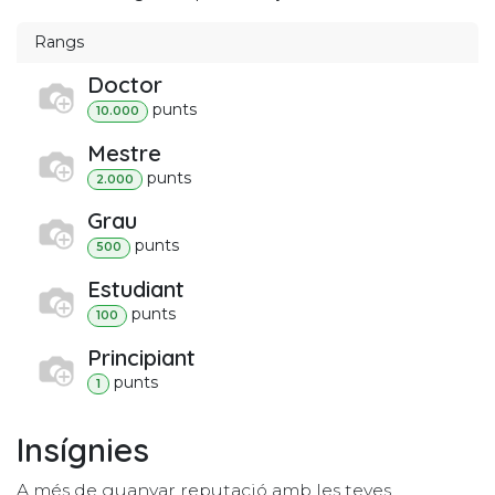
Rangs
Doctor
punt
s
10.000
Mestre
punt
s
2.000
Grau
punt
s
500
Estudiant
punt
s
100
Principiant
punt
s
1
Insígnies
A més de guanyar reputació amb les teves