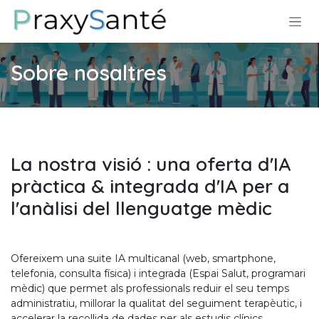
Skip to Content
Sobre nosaltres
La nostra visió : una oferta d'IA
pràctica & integrada d'IA per a
l'anàlisi del llenguatge mèdic
Ofereixem una suite IA multicanal (web, smartphone,
telefonia, consulta física) i integrada (Espai Salut, programari
mèdic) que permet als professionals reduir el seu temps
administratiu, millorar la qualitat del seguiment terapèutic, i
accelerar la recollida de dades per als estudis clínics