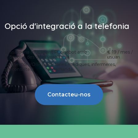
Opció d'integració a la telefonia
Missatgeria Intel·ligent Phonebot amb
€ 19 / mes /
redirecció des de la vostra línia
usuari
Connector VOIP (secretàries mèdiques, infermeres,
preconsultes) a demanda
Contacteu-nos