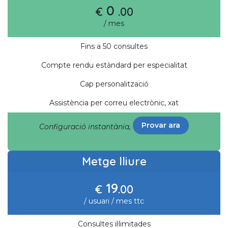
0
€
.00
/ mes
Fins a 50 consultes
Compte rendu estàndard per especialitat
Cap personalització
Assistència per correu electrònic, xat
Provar ara
Configuració instantània,
Metge lliure
19
€
.00
/ usuari / mes ttc
Consultes il·limitades