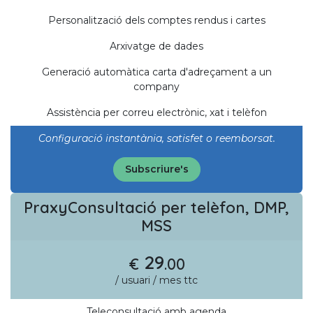
Personalització dels comptes rendus i cartes
Arxivatge de dades
Generació automàtica carta d'adreçament a un
company
Assistència per correu electrònic, xat i telèfon
Configuració instantània, satisfet o reemborsat.
Subscriure's
PraxyConsultació per telèfon, DMP,
MSS
29
€
.00
/ usuari / mes ttc
Teleconsultació amb agenda