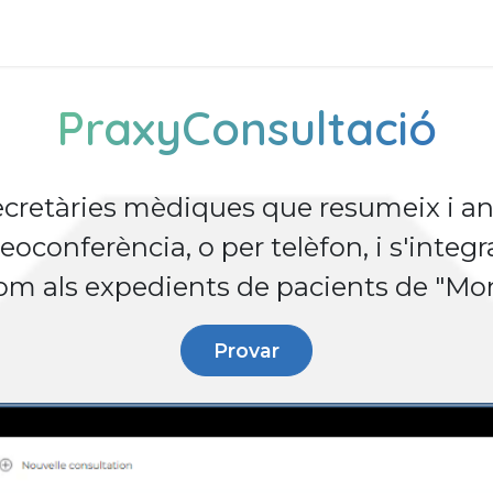
tros
Soluciones de negocios
Productos
Asistencia
PraxyConsultació
secretàries mèdiques que resumeix i ana
oconferència, o per telèfon, i s'integr
com als expedients de pacients de "Mo
Provar