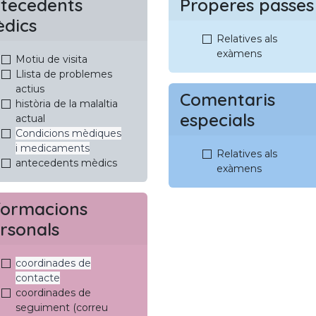
tecedents
Properes passes
dics
Relatives als
exàmens
Motiu de visita
Llista de problemes
actius
Comentaris
història de la malaltia
especials
actual
Condicions mèdiques
i medicaments
Relatives als
antecedents mèdics
exàmens
formacions
rsonals
coordinades de
contacte
coordinades de
seguiment (correu