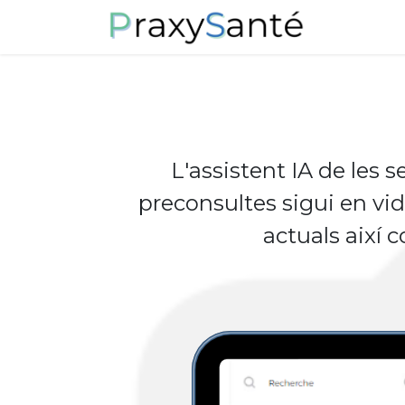
Skip to Content
Sobre noso
L'assistent IA de les 
preconsultes sigui en vide
actuals així 