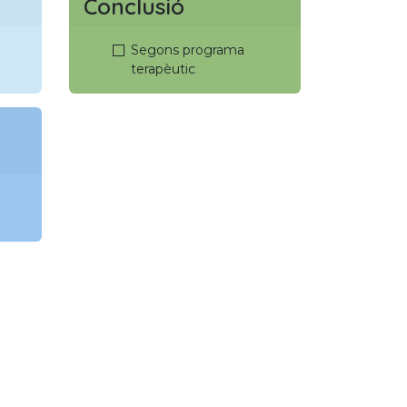
Conclusió
Segons programa
terapèutic