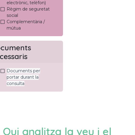
electrònic, telèfon)
Règim de seguretat
social
Complementària /
mútua
cuments
cessaris
Documents per
portar durant la
consulta
Qui analitza la veu i el