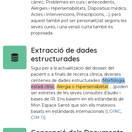
càrrec, Problemes en curs i antecedents,
Alergies i Hipersensibilitats, Dispositius mèdics,
Actes i Intervencions, Prescripcions, ...), però
aquest també pot ser personalitzat segons les
seves cures, i una versió curta també és
proposada
Extracció de dades
estructurades
Sigui per a la actualització del dossier del
pacient o a finals de recerca clínica, diverses
centenes de dades estructurades (
Morfologia
,
estadi clínic
,
Alergia o Hipersensibilitat
, ..)poden
ser extretes de les seves consultes d'àudio i
bases de IR. Ens basem en els estàndards de
Mon Espace Santé que són ells mateixos
basats en estàndards internacionals (
LOINC
,
CIM 11
)