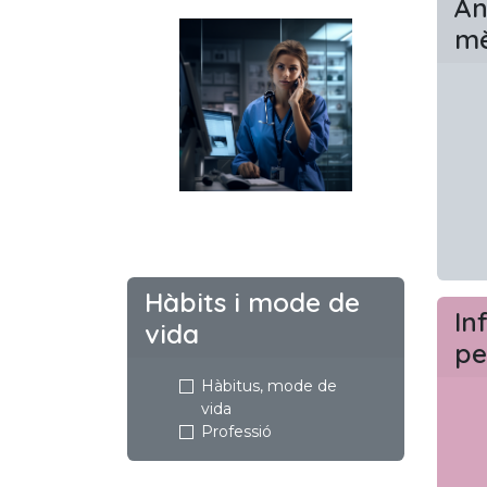
An
mè
Hàbits i mode de
In
vida
pe
Hàbitus, mode de
vida
Professió