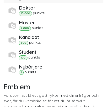
Doktor
punkt
s
10 000
Master
punkt
s
2 000
Kandidat
punkt
s
500
Student
punkt
s
100
Nybörjare
punkt
s
1
Emblem
Förutom att få ett gott rykte med dina frågor och
svar, får du utmärkelse för att du är särskilt
hjälpsam.
Urmärkelser visas på din profilsida och i