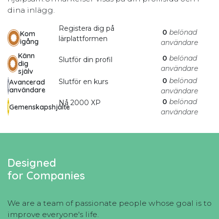
dina inlägg.
Registera dig på
0
belönad
Kom
lärplattformen
igång
användare
Känn
0
belönad
Slutför din profil
dig
användare
själv
0
belönad
Slutför en kurs
Avancerad
användare
användare
0
belönad
Nå 2000 XP
Gemenskapshjälte
användare
Designed
for Companies
We are a team of passionate people whose goal is to
improve everyone's life.