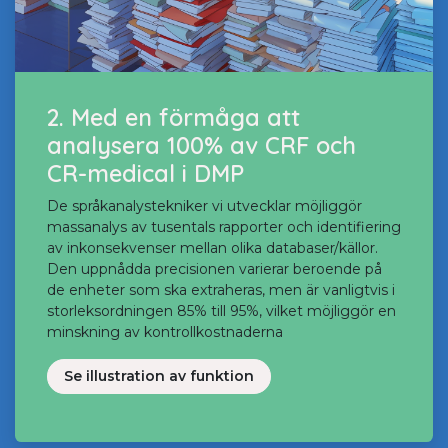
2.
Med en förmåga att
analysera 100% av CRF och
CR-medical i DMP
De språkanalystekniker vi utvecklar möjliggör
massanalys av tusentals rapporter och identifiering
av inkonsekvenser mellan olika databaser/källor.
Den uppnådda precisionen varierar beroende på
de enheter som ska extraheras, men är vanligtvis i
storleksordningen 85% till 95%, vilket möjliggör en
minskning av kontrollkostnaderna
Se illustration av funktion