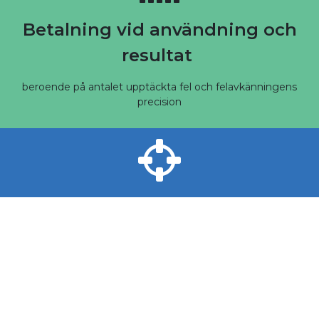
Betalning vid användning och
resultat
beroende på antalet upptäckta fel och felavkänningens
precision
Ökad precision
för kliniska forskningsattachéer: PraxyData möjliggör
kontroll av 100% av observationsböckerna och
medicinska rapporter