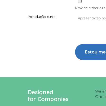
Provide either a re
Introdução curta
Estou me
Designed
We ar
Our s
for Companies