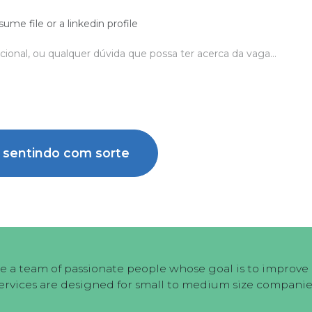
sume file or a linkedin profile
 sentindo com sorte
e a team of passionate people whose goal is to improve e
ervices are designed for small to medium size companie