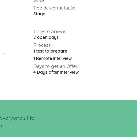
Sales
Tipo de contratação
Stage
Time to Answer
2 open days
Process
1 test to prepare
1 Remote Interview
Days to get an Offer
4 Days after Interview
veryone's life.
s.