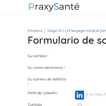
Ir al contenido
Sobre noso
Empleos
Stage IA LLM langage médical (rem
Formulario de so
Su nombre
*
Su correo electrónico
*
Su número de teléfono
*
Perfil de LinkedIn
Currículo