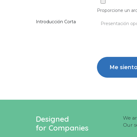
Proporcione un arc
Introducción Corta
Me sient
Designed
We ar
Our s
for Companies