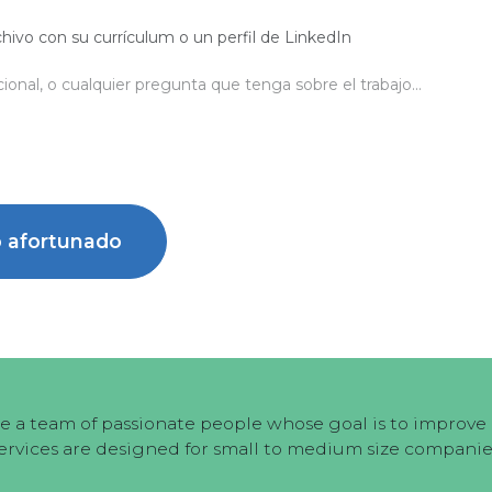
hivo con su currículum o un perfil de LinkedIn
o afortunado
e a team of passionate people whose goal is to improve e
ervices are designed for small to medium size companie