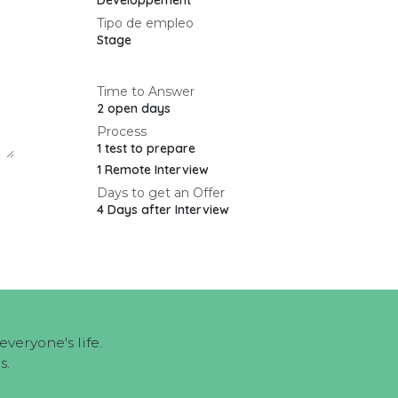
Développement
Tipo de empleo
Stage
Time to Answer
2 open days
Process
1 test to prepare
1 Remote Interview
Days to get an Offer
4 Days after Interview
veryone's life.
s.