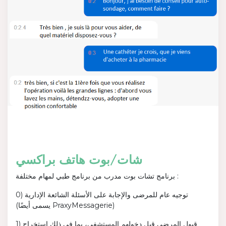
شات/بوت هاتف براكسي
برنامج تشات بوت مدرب من برنامج طبي لمهام مختلفة :
0) توجيه عام للمرضى والإجابة على الأسئلة الشائعة الإدارية
(يسمى أيضًا PraxyMessagerie)
1) قبول المرضى قبل دخولهم المستشفى، بما في ذلك استخراج