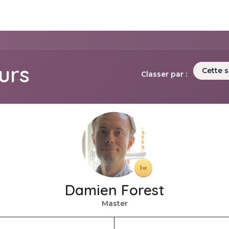
e nous
Solutions Métiers
Produits
Assistance
App
eurs
Cette 
Classer par :
Damien Forest
Master