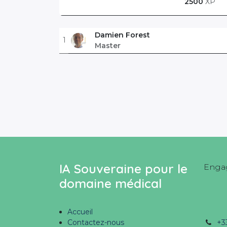
2500
XP
Damien Forest
1
Master
IA Souveraine pour le
Engag
domaine médical
Accueil
Contactez-nous
+3