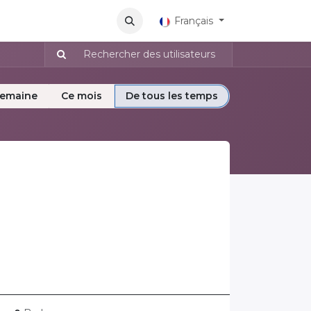
lications
Français
semaine
Ce mois
De tous les temps