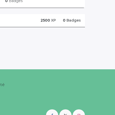
0
Badges
2500
XP
0
Badges
nté