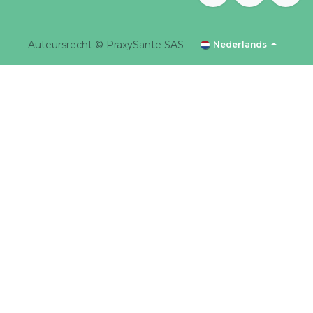
Auteursrecht © PraxySante SAS
Nederlands