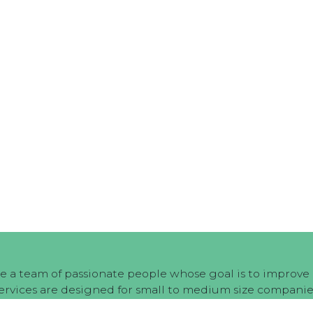
e a team of passionate people whose goal is to improve e
ervices are designed for small to medium size companie