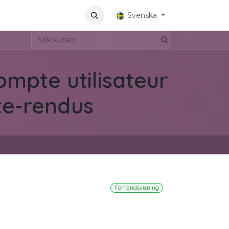
Aplicaciones
Svenska
mpte utilisateur
te-rendus
Förhandsvisning