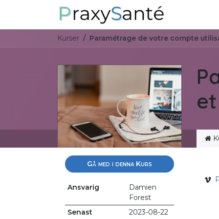
Hoppa till innehåll
Sobre noso
Kurser
Paramétrage de votre compte utili
Pa
et
K
Gå med i denna Kurs
P
Ansvarig
Damien
Forest
Senast
2023-08-22