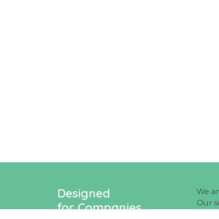
Designed
We ar
Our s
for Companies