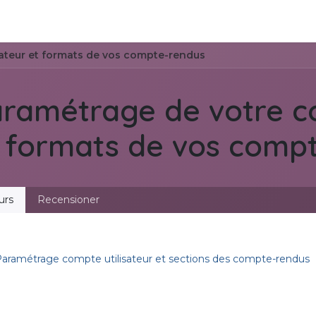
tros
Soluciones de negocios
Productos
Asistencia
sateur et formats de vos compte-rendus
ramétrage de votre co
 formats de vos comp
urs
Recensioner
aramétrage compte utilisateur et sections des compte-rendus