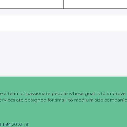
e a team of passionate people whose goal is to improve e
ervices are designed for small to medium size companie
3 1 84 20 23 18