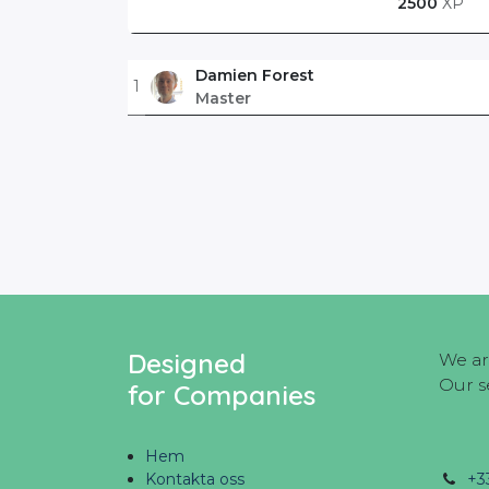
2500
XP
Damien Forest
1
Master
Designed
We ar
Our s
for Companies
Hem
Kontakta oss
+3