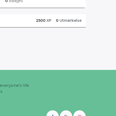
0
Badges
2500
XP
0
Utmärkelse
veryone's life.
s.