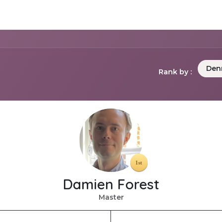
tros
Soluciones de negocios
Productos
Asistencia
Den
Rank by :
Damien Forest
Master