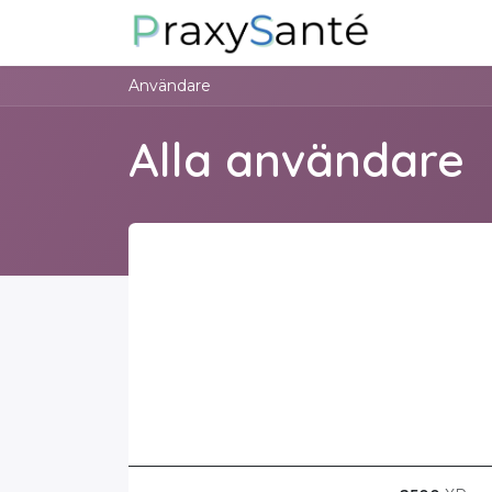
Hoppa till innehåll
Sobre noso
Användare
Alla användare