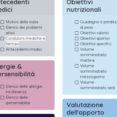
tecedenti
Obiettivi
dici
nutrizionali
Motivo della visita
Guadagno o perdita
Elenco dei problemi
di peso
attivi
Obiettivi calorici
Condizioni mediche e
Obiettivi sportivi
farmaci
Obiettivi specifici
Antecedenti medici
Volume
somministrato
mattina
lergie &
Volume
somministrato
ersensibilità
mezzogiorno
Volume
Elenco delle allergie,
somministrato sera
intolleranze
Elenco delle
ipersensibilità
Valutazione
dell'apporto