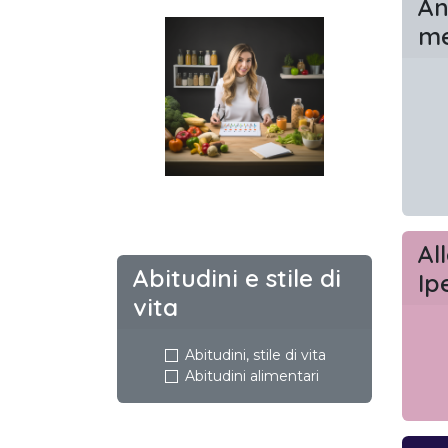
An
me
Al
Abitudini e stile di
Ip
vita
Abitudini, stile di vita
Abitudini alimentari