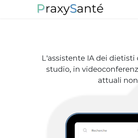
Passa al contenuto
Chi siamo
L'assistente IA dei dietist
studio, in videoconferenza
attuali non