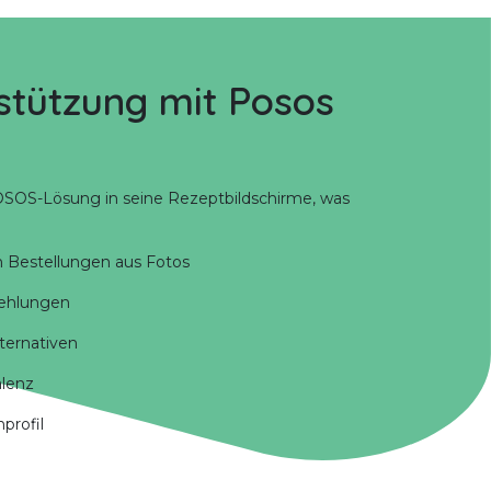
stützung mit Posos
POSOS-Lösung in seine Rezeptbildschirme, was
on Bestellungen aus Fotos
fehlungen
lternativen
alenz
profil