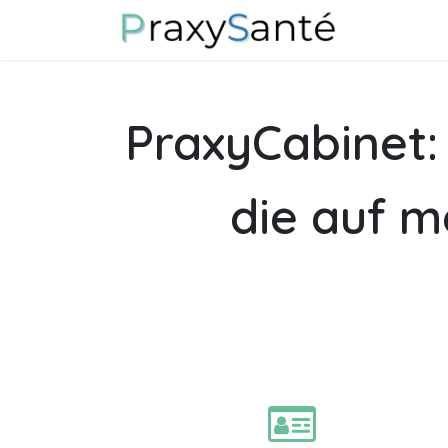
Zum Inhalt springen
Über uns
PraxyCabinet
die auf m