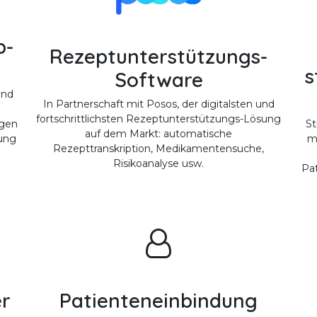
b-
Rezeptunterstützungs-
s
Software
und
In Partnerschaft mit Posos, der digitalsten und
fortschrittlichsten Rezeptunterstützungs-Lösung
St
ngen
auf dem Markt: automatische
m
dung
Rezepttranskription, Medikamentensuche,
Risikoanalyse usw.
Pat
r
Patienteneinbindung