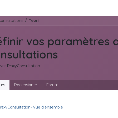
tros
Soluciones de negocios
Productos
Asistencia
consultations
Teori
finir vos paramètres 
nsultations
rir PraxyConsultation
urs
Recensioner
Forum
raxyConsultation- Vue d'ensemble